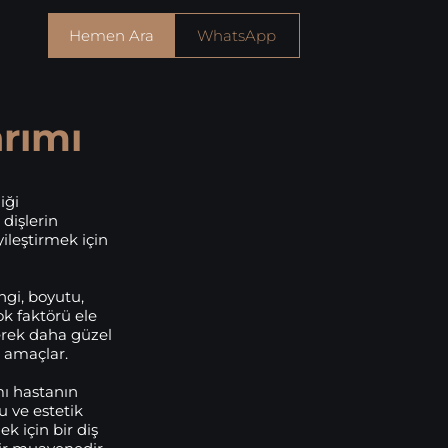
Hemen Ara
WhatsApp
rımı
iği
dişlerin
ileştirmek için
ngi, boyutu,
ok faktörü ele
rerek daha güzel
 amaçlar.
ı hastanın
 ve estetik
k için bir diş