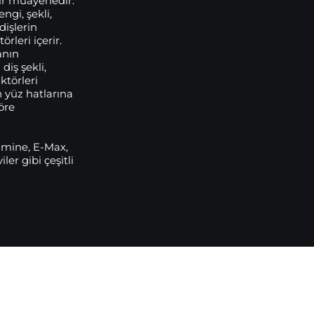
ir muayenedir.
ngi, şekli,
dişlerin
örleri içerir.
anın
diş şekli,
ktörleri
n yüz hatlarına
öre
amine, E-Max,
er gibi çeşitli