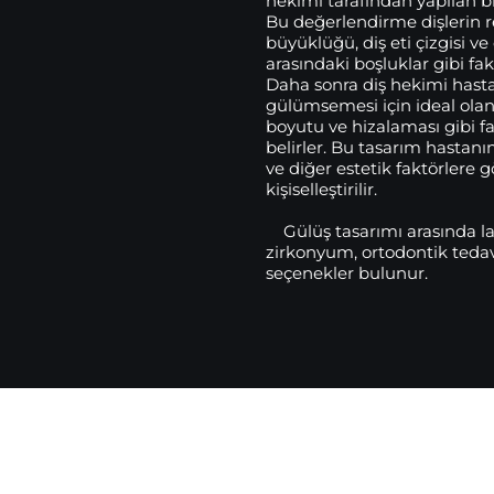
hekimi tarafından yapılan b
Bu değerlendirme dişlerin re
büyüklüğü, diş eti çizgisi ve 
arasındaki boşluklar gibi fakt
Daha sonra diş hekimi hast
gülümsemesi için ideal olan 
boyutu ve hizalaması gibi fa
belirler. Bu tasarım hastanı
ve diğer estetik faktörlere g
kişiselleştirilir.
Gülüş tasarımı arasında l
zirkonyum, ortodontik tedavil
seçenekler bulunur.