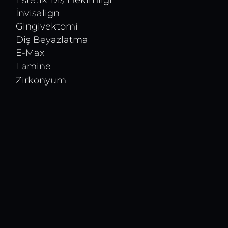
Estetik Diş Hekimliği
İnvisalign
Gingivektomi
Diş Beyazlatma
E-Max
Lamine
Zirkonyum