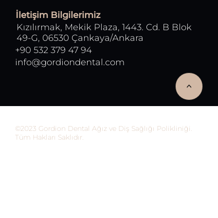
İletişim Bilgilerimiz
Kızılırmak, Mekik Plaza, 1443. Cd. B Blok
49-G, 06530 Çankaya/Ankara
+90 532 379 47 94
info@gordiondental.com
<
©2023 Gordion Dental Ağız ve Diş Sağlığı Polikliniği.
Tüm Hakları Saklıdır.
Bu site insanları bilgilendirmek için hazırlanmış
olup sağlık hizmeti vermemektedir. Sitedeki bilgiler
hiçbir şekilde hastaların teşhis ve tedavisinde
kullanılmamalıdır. Site içeriğinin teşhis ve tedavi
amaçlı kullanımından doğacak tüm sorumluluk
ziyaretçiye aittir. Bu siteyi ziyaret edenler bu
uyarıları kabul etmiş sayılırlar. Kullanılan tıbbi
bilgiler, teşhis ve tedavi ekipmanları hızla